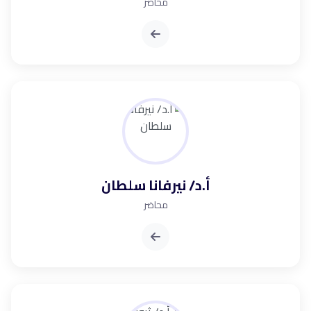
محاضر
أ.د/ نيرفانا سلطان
محاضر