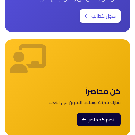
سجل كطالب
كن محاضراً
شارك خبرتك وساعد الآخرين في التعلم
انضم كمحاضر