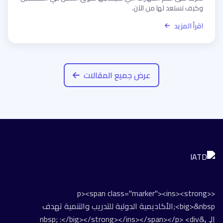
وكيف تستعد لها من الآن.
اقرأ المزيد
عرض جميع المقالات
<p><span class="marker"><ins><strong>
<big>&nbsp;الأكاديمية الدولية للتدريب والتنمية تهدف
إلى&nbsp; :</big></strong></ins></span></p> <div