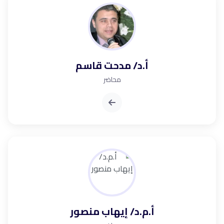
أ.د/ مدحت قاسم
محاضر
أ.م.د/ إيهاب منصور