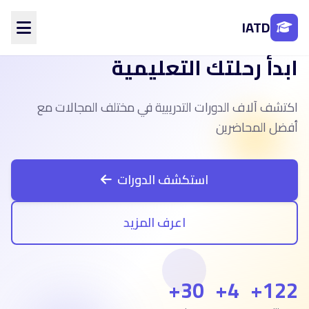
IATD
ابدأ رحلتك التعليمية
الرئيسية
من نحن
اكتشف آلاف الدورات التدريبية في مختلف المجالات مع
الأقسام
المحاضرين
أفضل المحاضرين
الفروع
تواصل معنا
استكشف الدورات
تسجيل الدخول
اعرف المزيد
إنشاء حساب
30+
4+
122+