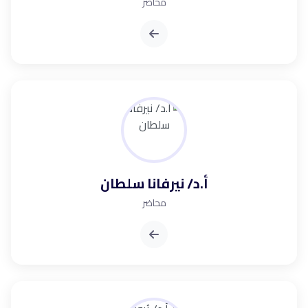
محاضر
أ.د/ نيرفانا سلطان
محاضر