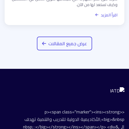
وكيف تستعد لها من الآن.
اقرأ المزيد
عرض جميع المقالات
<p><span class="marker"><ins><strong>
<big>&nbsp;الأكاديمية الدولية للتدريب والتنمية تهدف
إلى&nbsp; :</big></strong></ins></span></p> <div