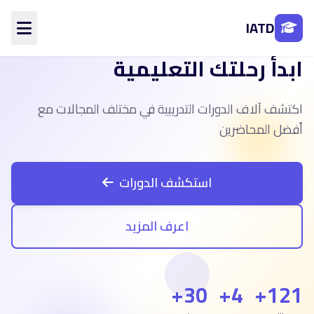
IATD
ابدأ رحلتك التعليمية
الرئيسية
من نحن
اكتشف آلاف الدورات التدريبية في مختلف المجالات مع
الأقسام
المحاضرين
أفضل المحاضرين
الفروع
تواصل معنا
استكشف الدورات
تسجيل الدخول
اعرف المزيد
إنشاء حساب
30+
4+
121+