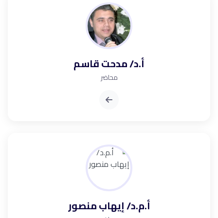
أ.د/ مدحت قاسم
محاضر
أ.م.د/ إيهاب منصور