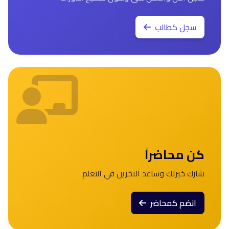
سجل كطالب
كن محاضراً
شارك خبرتك وساعد الآخرين في التعلم
انضم كمحاضر