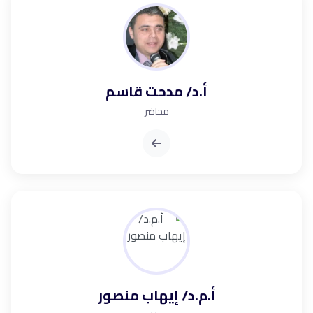
أ.د/ مدحت قاسم
محاضر
أ.م.د/ إيهاب منصور