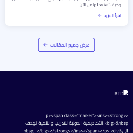
وكيف تستعد لها من الآن.
اقرأ المزيد
عرض جميع المقالات
<p><span class="marker"><ins><strong>
<big>&nbsp;الأكاديمية الدولية للتدريب والتنمية تهدف
إلى&nbsp; :</big></strong></ins></span></p> <div