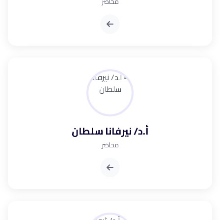
محاضر
أ.د/ نيرفانا سلطان
محاضر