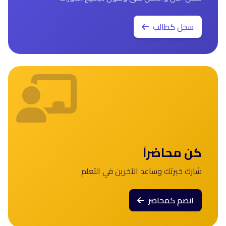
سجل كطالب
كن محاضراً
شارك خبرتك وساعد الآخرين في التعلم
انضم كمحاضر