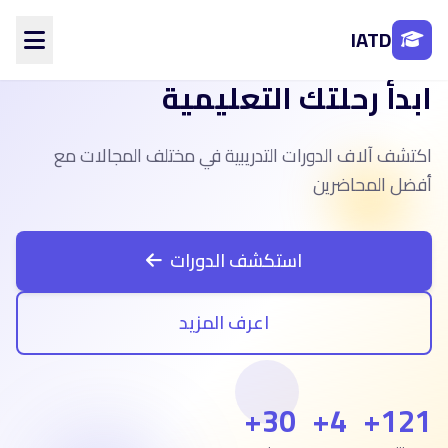
IATD
ابدأ رحلتك التعليمية
الرئيسية
من نحن
اكتشف آلاف الدورات التدريبية في مختلف المجالات مع
الأقسام
المحاضرين
أفضل المحاضرين
الفروع
تواصل معنا
استكشف الدورات
تسجيل الدخول
اعرف المزيد
إنشاء حساب
30+
4+
121+