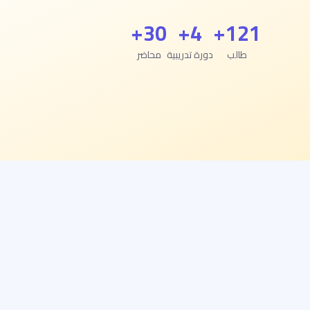
30+
4+
121+
طالب
دورة تدريبية
محاضر