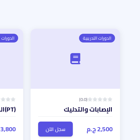
الدورات التدريبية
الدورات ا
(0.0)
الإصابات والتدليك
(PT)المدرب الشخصى
2,500 ج.م
3,800 ج.م
سجل الآن