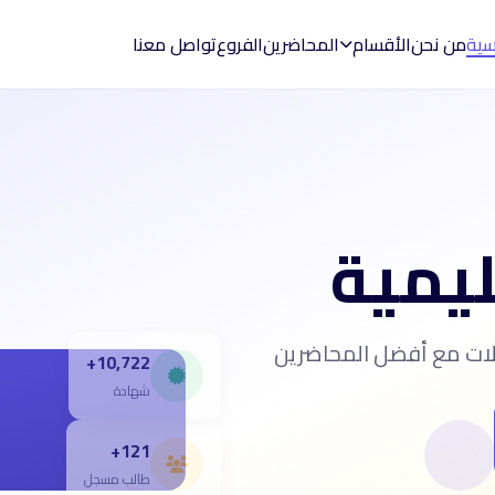
يسية
من نحن
الأقسام
المحاضرين
الفروع
تواصل معنا
ليمية
الات مع أفضل المحاضرين
10,722+
شهادة
121+
طالب مسجل