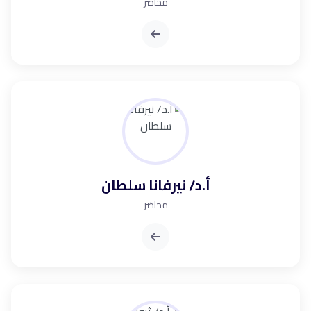
محاضر
أ.د/ نيرفانا سلطان
محاضر