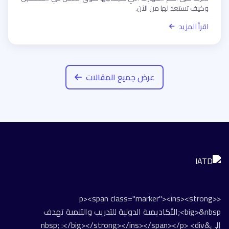
وكيف تستعد لها من الآن.
اقرأ المزيد
عرض جميع المقالات
<p><span class="marker"><ins><strong>
<big>&nbsp;الأكاديمية الدولية للتدريب والتنمية تهدف
إلى&nbsp; :</big></strong></ins></span></p> <div