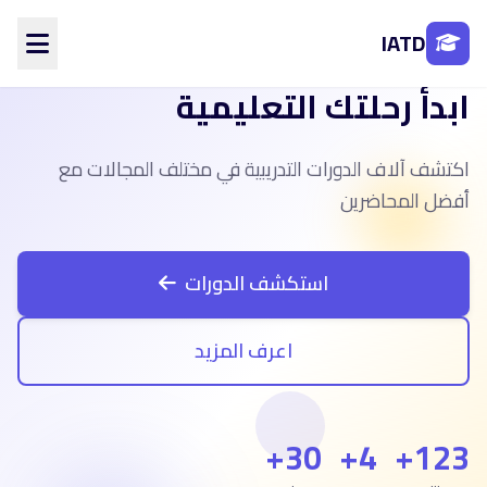
IATD
ابدأ رحلتك التعليمية
الرئيسية
من نحن
اكتشف آلاف الدورات التدريبية في مختلف المجالات مع
الأقسام
المحاضرين
أفضل المحاضرين
الفروع
تواصل معنا
استكشف الدورات
تسجيل الدخول
اعرف المزيد
إنشاء حساب
30+
4+
123+