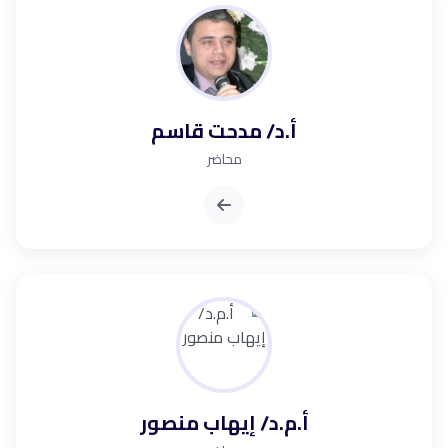
أ.د/ مدحت قاسم
محاضر
أ.م.د/ إيهاب منصور