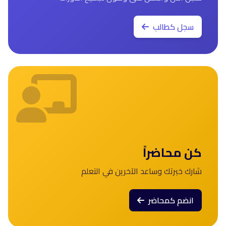
سجل كطالب
كن محاضراً
شارك خبرتك وساعد الآخرين في التعلم
انضم كمحاضر