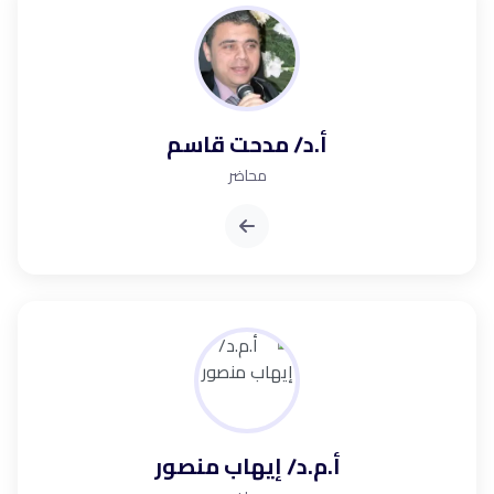
أ.د/ مدحت قاسم
محاضر
أ.م.د/ إيهاب منصور