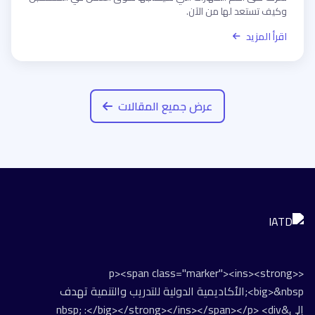
وكيف تستعد لها من الآن.
اقرأ المزيد
عرض جميع المقالات
<p><span class="marker"><ins><strong>
<big>&nbsp;الأكاديمية الدولية للتدريب والتنمية تهدف
إلى&nbsp; :</big></strong></ins></span></p> <div