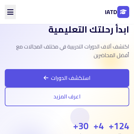
IATD
ابدأ رحلتك التعليمية
الرئيسية
من نحن
اكتشف آلاف الدورات التدريبية في مختلف المجالات مع
الأقسام
المحاضرين
أفضل المحاضرين
الفروع
تواصل معنا
استكشف الدورات
تسجيل الدخول
اعرف المزيد
إنشاء حساب
30+
4+
124+