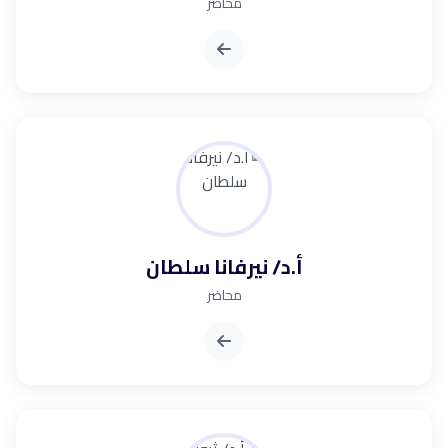
محاضر
أ.د/ نيرفانا سلطان
محاضر