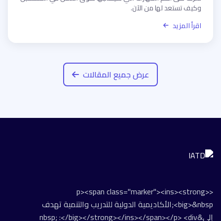
وكيف تستعد لها من الآن.
اقرأ المزيد
عرض جميع المقالات
<p><span class="marker"><ins><strong>
<big>&nbsp;الأكاديمية الدولية للتدريب والتنمية تهدف
إلى&nbsp; :</big></strong></ins></span></p> <div