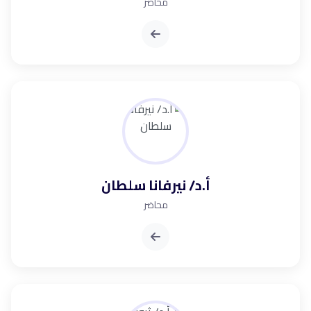
محاضر
أ.د/ نيرفانا سلطان
محاضر