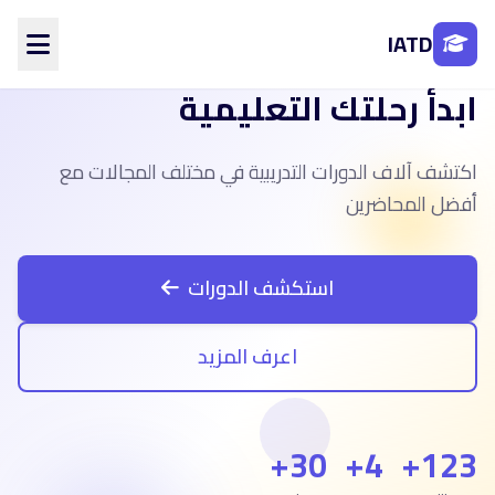
IATD
ابدأ رحلتك التعليمية
الرئيسية
من نحن
اكتشف آلاف الدورات التدريبية في مختلف المجالات مع
الأقسام
المحاضرين
أفضل المحاضرين
الفروع
تواصل معنا
استكشف الدورات
تسجيل الدخول
اعرف المزيد
إنشاء حساب
30+
4+
123+