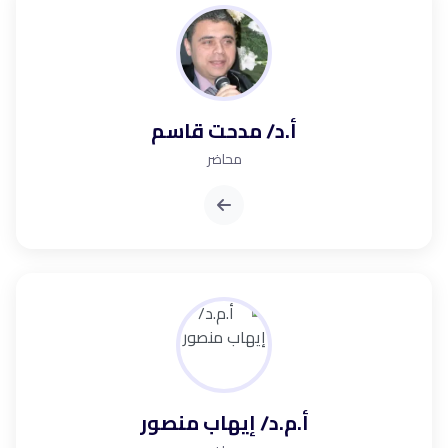
أ.د/ مدحت قاسم
محاضر
أ.م.د/ إيهاب منصور