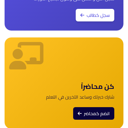
سجل كطالب
كن محاضراً
شارك خبرتك وساعد الآخرين في التعلم
انضم كمحاضر