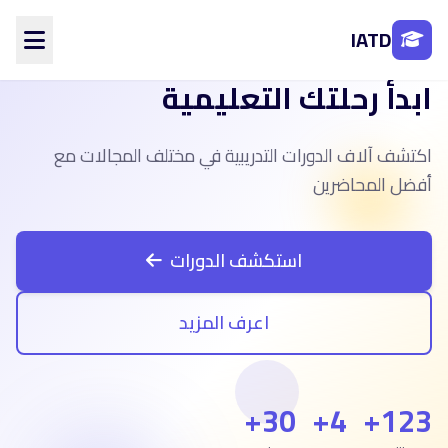
IATD
ابدأ رحلتك التعليمية
الرئيسية
من نحن
اكتشف آلاف الدورات التدريبية في مختلف المجالات مع
الأقسام
المحاضرين
أفضل المحاضرين
الفروع
تواصل معنا
استكشف الدورات
تسجيل الدخول
اعرف المزيد
إنشاء حساب
30+
4+
123+