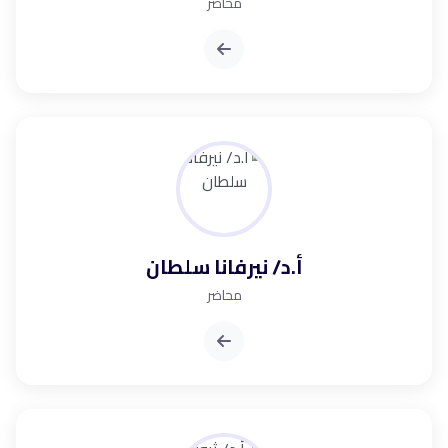
محاضر
أ.د/ نيرفانا سلطان
محاضر