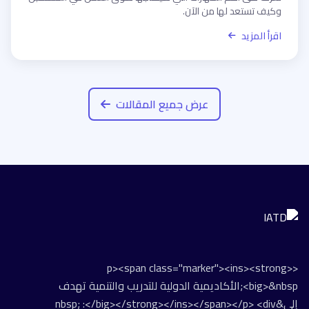
وكيف تستعد لها من الآن.
اقرأ المزيد
عرض جميع المقالات
<p><span class="marker"><ins><strong>
<big>&nbsp;الأكاديمية الدولية للتدريب والتنمية تهدف
إلى&nbsp; :</big></strong></ins></span></p> <div