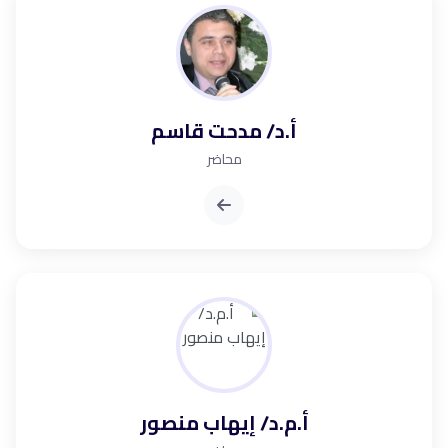
أ.د/ مدحت قاسم
محاضر
أ.م.د/ إيهاب منصور