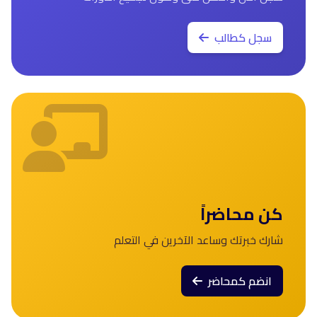
سجل كطالب
كن محاضراً
شارك خبرتك وساعد الآخرين في التعلم
انضم كمحاضر