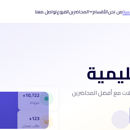
يسية
من نحن
الأقسام
المحاضرين
الفروع
تواصل معنا
ليمية
الات مع أفضل المحاضرين
10,722+
شهادة
123+
طالب مسجل