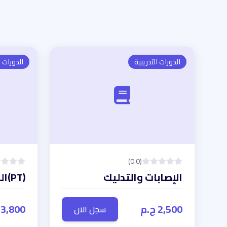
الدورات التدريبية
الدورات ا
(0.0)
الإصابات والتدليك
(PT)المدرب الشخصى
2,500 ج.م
3,800 ج.م
سجل الآن