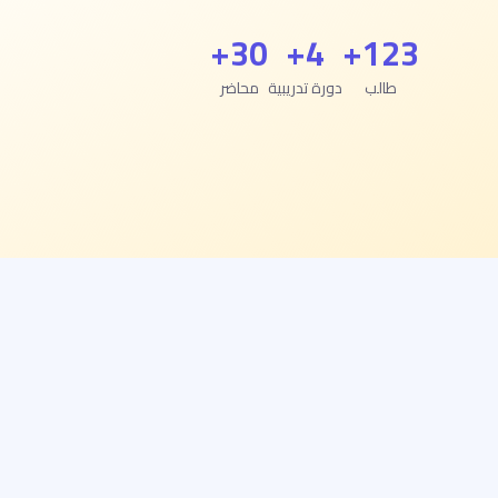
30+
4+
123+
طالب
دورة تدريبية
محاضر