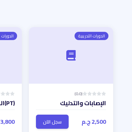
الدورات التدريبية
الدورات ا
(0.0)
الإصابات والتدليك
(PT)المدرب الشخصى
2,500 ج.م
3,800 ج.م
سجل الآن