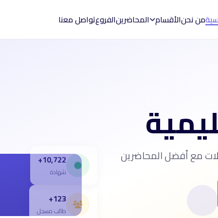
يسية
من نحن
الأقسام
المحاضرين
الفروع
تواصل معنا
ليمية
الات مع أفضل المحاضرين
10,722+
شهادة
123+
طالب مسجل