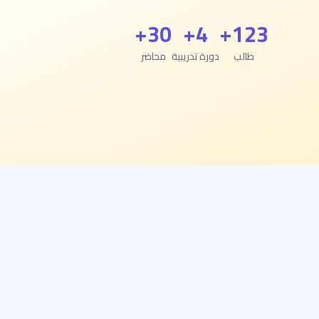
30+
4+
123+
طالب
دورة تدريبية
محاضر